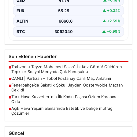
USD
47.74
▲ +0.18%
EUR
55.25
▲ +0.32%
ALTIN
6660.6
▲ +2.59%
BTC
3092040
▲ +0.99%
Son Eklenen Haberler
Trabzonlu Teyze Mohamed Salah’ı İlk Kez Gördü! Güldüren
■
Tepkiler Sosyal Medyada Çok Konuşuldu
CANLI | Partizan – Tobol Kostanay Canlı Maç Anlatımı
■
Fenerbahçe’de Sakatlık Şoku: Jayden Oosterwolde Maçtan
■
Çekildi
Türk Hava Kuvvetleri’nin İlk Kadın Paşası Özlem Karapınar
■
Oldu
Açık Hava Yaşam alanlarında Estetik ve bahçe mutfağı
■
Çözümleri
Güncel