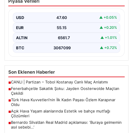
Piyasa Verileri
Oosterwolde Maçtan Çekildi
Fenerbahçe’nin başarılı savunmacılarından Jayden
Oosterwolde, UEFA Avrupa Ligi’nde Sturm Graz ile
USD
47.60
▲ +0.05%
karşılaştıkları zorlu mücadelede…
EUR
55.15
▲ +0.20%
ALTIN
6561.7
▲ +1.01%
BTC
3067099
▲ +0.72%
Son Eklenen Haberler
CANLI | Partizan – Tobol Kostanay Canlı Maç Anlatımı
■
Fenerbahçe’de Sakatlık Şoku: Jayden Oosterwolde Maçtan
■
Çekildi
Türk Hava Kuvvetleri’nin İlk Kadın Paşası Özlem Karapınar
■
Oldu
Açık Hava Yaşam alanlarında Estetik ve bahçe mutfağı
■
Çözümleri
Bernardo Silva’dan Real Madrid açıklaması: ‘Buraya gelmemin
■
asıl sebebi…’