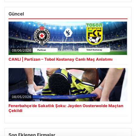
Güncel
08/06/2026
CANLI | Partizan – Tobol Kostanay Canlı Maç Anlatımı
08/05/2026
Fenerbahçe’de Sakatlık Şoku: Jayden Oosterwolde Maçtan
Çekildi
Son Eklenen Firmalar