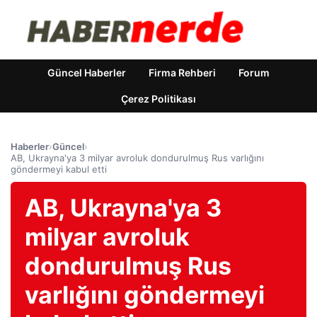
Güncel Haberler
Firma Rehberi
Forum
Çerez Politikası
Haberler
›
Güncel
›
AB, Ukrayna'ya 3 milyar avroluk dondurulmuş Rus varlığını
göndermeyi kabul etti
AB, Ukrayna'ya 3
milyar avroluk
dondurulmuş Rus
varlığını göndermeyi