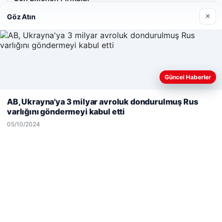
×
Göz Atın
Güncel Haberler
Web sitemizi nasıl kullandığınızı daha iyi anlayabilmek,
deneyiminizi kişiselleştirmek ve geliştirmek amacıyla çerezler
AB, Ukrayna'ya 3 milyar avroluk dondurulmuş Rus
kullanıyoruz.
Çerez Politikamız
varlığını göndermeyi kabul etti
Reddet
Kabul Et
05/10/2024
Hastaş Beton