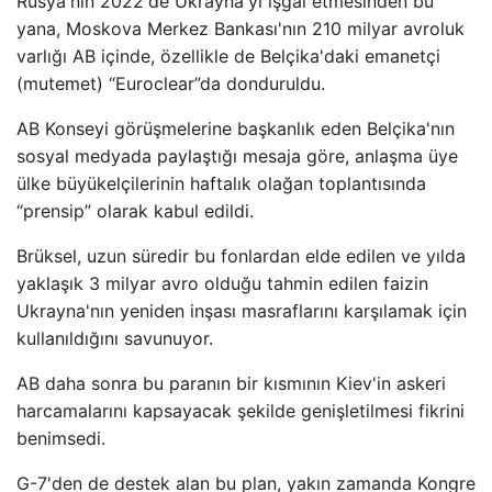
Rusya'nın 2022'de Ukrayna'yı işgal etmesinden bu
yana, Moskova Merkez Bankası'nın 210 milyar avroluk
varlığı AB içinde, özellikle de Belçika'daki emanetçi
(mutemet) “Euroclear”da donduruldu.
AB Konseyi görüşmelerine başkanlık eden Belçika'nın
sosyal medyada paylaştığı mesaja göre, anlaşma üye
ülke büyükelçilerinin haftalık olağan toplantısında
“prensip” olarak kabul edildi.
Brüksel, uzun süredir bu fonlardan elde edilen ve yılda
yaklaşık 3 milyar avro olduğu tahmin edilen faizin
Ukrayna'nın yeniden inşası masraflarını karşılamak için
kullanıldığını savunuyor.
AB daha sonra bu paranın bir kısmının Kiev'in askeri
harcamalarını kapsayacak şekilde genişletilmesi fikrini
benimsedi.
G-7'den de destek alan bu plan, yakın zamanda Kongre