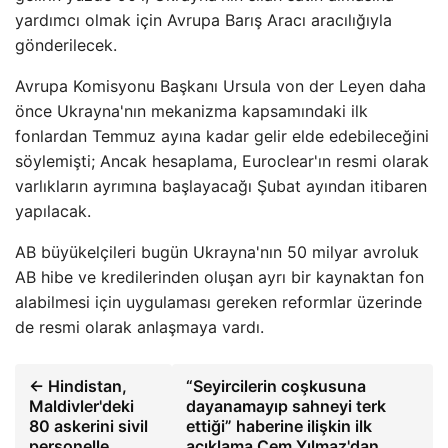
yardımcı olmak için Avrupa Barış Aracı aracılığıyla
gönderilecek.
Avrupa Komisyonu Başkanı Ursula von der Leyen daha
önce Ukrayna'nın mekanizma kapsamındaki ilk
fonlardan Temmuz ayına kadar gelir elde edebileceğini
söylemişti; Ancak hesaplama, Euroclear'ın resmi olarak
varlıkların ayrımına başlayacağı Şubat ayından itibaren
yapılacak.
AB büyükelçileri bugün Ukrayna'nın 50 milyar avroluk
AB hibe ve kredilerinden oluşan ayrı bir kaynaktan fon
alabilmesi için uygulaması gereken reformlar üzerinde
de resmi olarak anlaşmaya vardı.
← Hindistan,
“Seyircilerin coşkusuna
Maldivler'deki
dayanamayıp sahneyi terk
80 askerini sivil
ettiği” haberine ilişkin ilk
personelle
açıklama Cem Yılmaz'dan