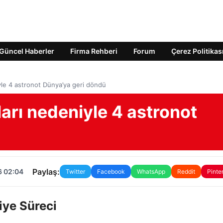
Güncel Haberler
Firma Rehberi
Forum
Çerez Politikas
yle 4 astronot Dünya’ya geri döndü
arı nedeniyle 4 astronot
Paylaş:
6 02:04
Twitter
Facebook
WhatsApp
Reddit
Pinte
iye Süreci