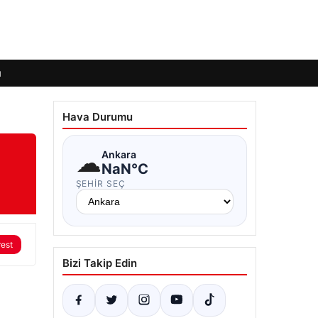
ı
Hava Durumu
☁
Ankara
NaN°C
ŞEHIR SEÇ
rest
Bizi Takip Edin