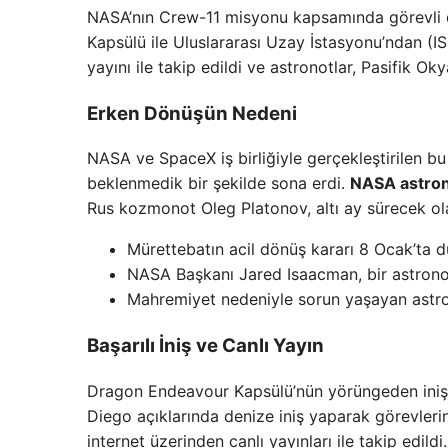
NASA’nın Crew-11 misyonu kapsamında görevli 
Kapsülü ile Uluslararası Uzay İstasyonu’ndan (I
yayını ile takip edildi ve astronotlar, Pasifik Oky
Erken Dönüşün Nedeni
NASA ve SpaceX iş birliğiyle gerçekleştirilen bu
beklenmedik bir şekilde sona erdi.
NASA astron
Rus kozmonot Oleg Platonov, altı ay sürecek ol
Mürettebatın acil dönüş kararı 8 Ocak’ta d
NASA Başkanı Jared Isaacman, bir astronotun
Mahremiyet nedeniyle sorun yaşayan astron
Başarılı İniş ve Canlı Yayın
Dragon Endeavour Kapsülü’nün yörüngeden inişin
Diego açıklarında denize iniş yaparak görevlerini
internet üzerinden canlı yayınları ile takip edildi.