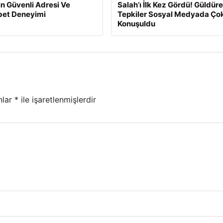
min Güvenli Adresi Ve
Salah’ı İlk Kez Gördü! Güldür
et Deneyimi
Tepkiler Sosyal Medyada Ço
Konuşuldu
nlar
*
ile işaretlenmişlerdir