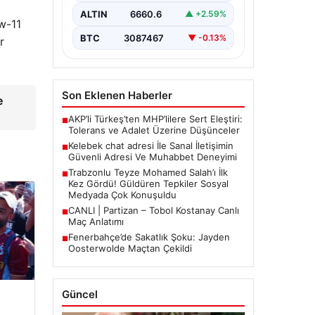
sağlaması büyük bir hassasiyet
ALTIN
6660.6
▲ +2.59%
taşımaktadır. Güncel olarak…
ew-11
BTC
3087467
▼ -0.13%
r
Son Eklenen Haberler
e
AKP’li Türkeş’ten MHP’lilere Sert Eleştiri:
■
Tolerans ve Adalet Üzerine Düşünceler
Kelebek chat adresi İle Sanal İletişimin
■
Güvenli Adresi Ve Muhabbet Deneyimi
Trabzonlu Teyze Mohamed Salah’ı İlk
■
Kez Gördü! Güldüren Tepkiler Sosyal
Medyada Çok Konuşuldu
CANLI | Partizan – Tobol Kostanay Canlı
■
Maç Anlatımı
Fenerbahçe’de Sakatlık Şoku: Jayden
■
Oosterwolde Maçtan Çekildi
Güncel