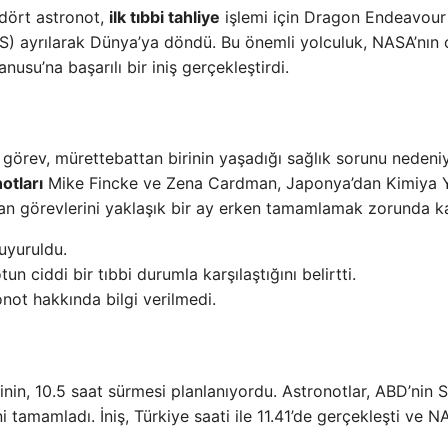
dört astronot,
ilk tıbbi tahliye
işlemi için Dragon Endeavour
SS) ayrılarak Dünya’ya döndü. Bu önemli yolculuk, NASA’nın 
anusu’na başarılı bir iniş gerçekleştirdi.
 görev, mürettebattan birinin yaşadığı sağlık sorunu nedeni
otları
Mike Fincke ve Zena Cardman, Japonya’dan Kimiya Y
an görevlerini yaklaşık bir ay erken tamamlamak zorunda ka
uyuruldu.
 ciddi bir tıbbi durumla karşılaştığını belirtti.
ot hakkında bilgi verilmedi.
in, 10.5 saat sürmesi planlanıyordu. Astronotlar, ABD’nin 
 tamamladı. İniş, Türkiye saati ile 11.41’de gerçekleşti ve N