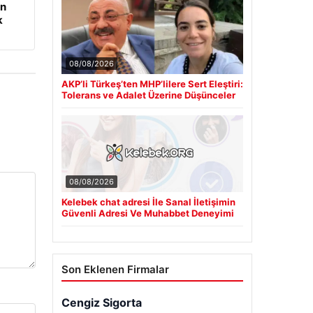
en
k
08/08/2026
AKP’li Türkeş’ten MHP’lilere Sert Eleştiri:
Tolerans ve Adalet Üzerine Düşünceler
08/08/2026
Kelebek chat adresi İle Sanal İletişimin
Güvenli Adresi Ve Muhabbet Deneyimi
Son Eklenen Firmalar
Cengiz Sigorta