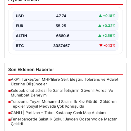
Güvenli Adresi Ve Muhabbet Deneyimi
İnternet çağında kullanıcıların güvenli bir tarzda bağlantı
sağlaması büyük bir hassasiyet taşımaktadır. Güncel
USD
47.74
▲ +0.18%
olarak…
EUR
55.25
▲ +0.32%
ALTIN
6660.6
▲ +2.59%
BTC
3087467
▼ -0.13%
Son Eklenen Haberler
AKP’li Türkeş’ten MHP’lilere Sert Eleştiri: Tolerans ve Adalet
■
Üzerine Düşünceler
Kelebek chat adresi İle Sanal İletişimin Güvenli Adresi Ve
■
Muhabbet Deneyimi
Trabzonlu Teyze Mohamed Salah’ı İlk Kez Gördü! Güldüren
■
Tepkiler Sosyal Medyada Çok Konuşuldu
CANLI | Partizan – Tobol Kostanay Canlı Maç Anlatımı
■
Fenerbahçe’de Sakatlık Şoku: Jayden Oosterwolde Maçtan
■
Çekildi