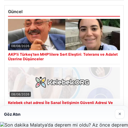
Güncel
08/08/2026
AKP’li Türkeş’ten MHP’lilere Sert Eleştiri: Tolerans ve Adalet
Üzerine Düşünceler
08/08/2026
Kelebek chat adresi İle Sanal İletişimin Güvenli Adresi Ve
Muhabbet Deneyimi
×
Göz Atın