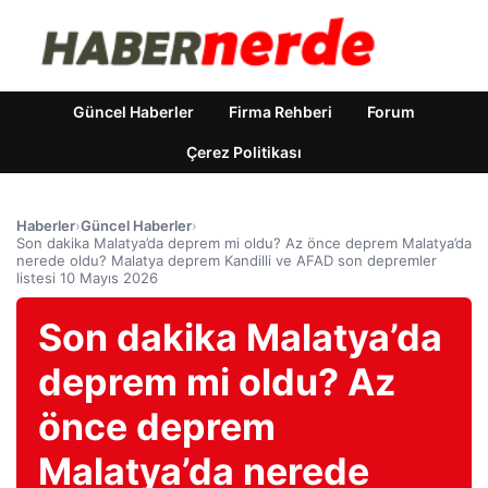
Güncel Haberler
Firma Rehberi
Forum
Çerez Politikası
Haberler
›
Güncel Haberler
›
Son dakika Malatya’da deprem mi oldu? Az önce deprem Malatya’da
nerede oldu? Malatya deprem Kandilli ve AFAD son depremler
listesi 10 Mayıs 2026
Son dakika Malatya’da
deprem mi oldu? Az
önce deprem
Malatya’da nerede