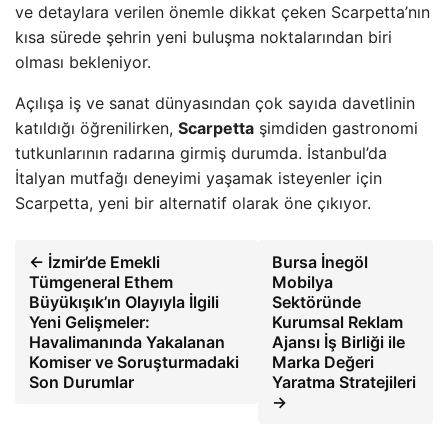
ve detaylara verilen önemle dikkat çeken Scarpetta’nın
kısa sürede şehrin yeni buluşma noktalarından biri
olması bekleniyor.
Açılışa iş ve sanat dünyasından çok sayıda davetlinin
katıldığı öğrenilirken,
Scarpetta
şimdiden gastronomi
tutkunlarının radarına girmiş durumda. İstanbul’da
İtalyan mutfağı deneyimi yaşamak isteyenler için
Scarpetta, yeni bir alternatif olarak öne çıkıyor.
← İzmir’de Emekli
Bursa İnegöl
Tümgeneral Ethem
Mobilya
Büyükışık’ın Olayıyla İlgili
Sektöründe
Yeni Gelişmeler:
Kurumsal Reklam
Havalimanında Yakalanan
Ajansı İş Birliği ile
Komiser ve Soruşturmadaki
Marka Değeri
Son Durumlar
Yaratma Stratejileri
→