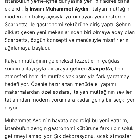
İstanbul’un yeme-içme dünyasına yeni bir adres daha
eklendi.
İş insanı Muhammet Aydın
, İtalyan mutfağını
modern bir bakış açısıyla yorumlayan yeni restoranı
Scarpetta ile gastronomi sektörüne giriş yaptı. Şehrin
dikkat çeken yeni mekanlarından biri olmaya aday olan
Scarpetta, özgün konsepti ve menüsüyle misafirlerini
ağırlamaya başladı.
İtalyan mutfağının geleneksel lezzetlerini çağdaş
sunum anlayışıyla bir araya getiren
Scarpetta
, hem
atmosferi hem de mutfak yaklaşımıyla fark yaratmayı
hedefliyor. Özenle hazırlanan menüde el yapımı
makarnalardan özel soslara, İtalyan mutfağının sevilen
tatlarından modern yorumlara kadar geniş bir seçki yer
alıyor.
Muhammet Aydın’ın hayata geçirdiği bu yeni yatırım,
İstanbul’un zengin gastronomi kültürüne farklı bir soluk
getirmeyi amaçlıyor. Şık dekorasyonu, sıcak atmosferi