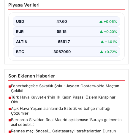
Türk Hava Kuvvetleri’nin İlk Kadın
Piyasa Verileri
Paşası Özlem Karapınar Oldu
Türk Silahlı Kuvvetleri, tarihi bir döneme imza atarak ilk
kez kadınlardan oluşan yüksek rütbeli…
USD
47.60
▲ +0.05%
EUR
55.15
▲ +0.20%
ALTIN
6561.7
▲ +1.01%
BTC
3067099
▲ +0.72%
Son Eklenen Haberler
Fenerbahçe’de Sakatlık Şoku: Jayden Oosterwolde Maçtan
■
Çekildi
Türk Hava Kuvvetleri’nin İlk Kadın Paşası Özlem Karapınar
■
Oldu
Açık Hava Yaşam alanlarında Estetik ve bahçe mutfağı
■
Çözümleri
Bernardo Silva’dan Real Madrid açıklaması: ‘Buraya gelmemin
■
asıl sebebi…’
Rennes maçı öncesi… Galatasaraylı taraftarlardan Dursun
■