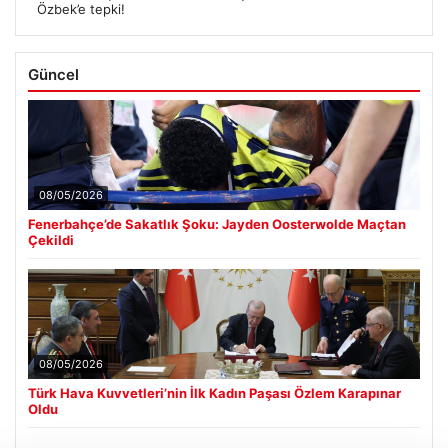
Özbek’e tepki!
Güncel
08/05/2026
Fenerbahçe’de Sakatlık Şoku: Jayden Oosterwolde Maçtan
Çekildi
08/05/2026
Türk Hava Kuvvetleri’nin İlk Kadın Paşası Özlem Karapınar
Oldu