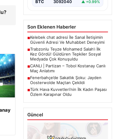
BTC
3092040
▲ +0.99%
isimlerinden biri olan Mohamed
Salah’ın reklam…
du?
Son Eklenen Haberler
Kelebek chat adresi İle Sanal İletişimin
■
Güvenli Adresi Ve Muhabbet Deneyimi
Trabzonlu Teyze Mohamed Salah’ı İlk
■
Kez Gördü! Güldüren Tepkiler Sosyal
Medyada Çok Konuşuldu
CANLI | Partizan – Tobol Kostanay Canlı
■
Maç Anlatımı
Fenerbahçe’de Sakatlık Şoku: Jayden
■
Oosterwolde Maçtan Çekildi
Türk Hava Kuvvetleri’nin İlk Kadın Paşası
■
Özlem Karapınar Oldu
tanay
Güncel