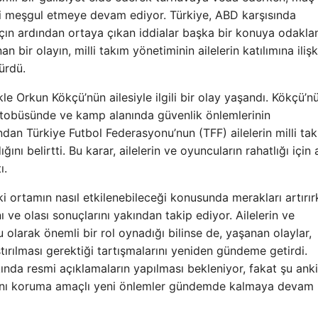
 meşgul etmeye devam ediyor. Türkiye, ABD karşısında
açın ardından ortaya çıkan iddialar başka bir konuya odakla
ir olayın, milli takım yönetiminin ailelerin katılımına ilişk
ürdü.
kle Orkun Kökçü’nün ailesiyle ilgili bir olay yaşandı. Kökçü’n
 otobüsünde ve kamp alanında güvenlik önlemlerinin
dından Türkiye Futbol Federasyonu’nun (TFF) ailelerin milli ta
ı belirtti. Bu karar, ailelerin ve oyuncuların rahatlığı için 
ı.
ki ortamın nasıl etkilenebileceği konusunda merakları artırır
 ve olası sonuçlarını yakından takip ediyor. Ailelerin ve
u olarak önemli bir rol oynadığı bilinse de, yaşanan olaylar,
ştırılması gerektiği tartışmalarını yeniden gündeme getirdi.
da resmi açıklamaların yapılması bekleniyor, fakat şu anki
ayışını koruma amaçlı yeni önlemler gündemde kalmaya devam