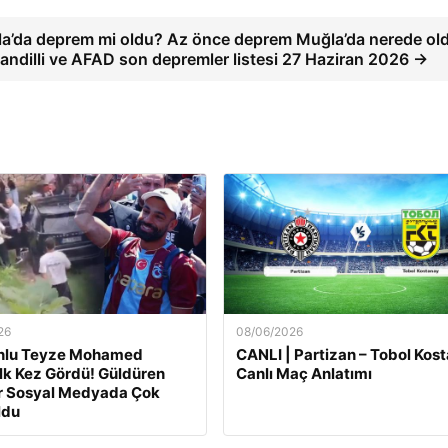
a’da deprem mi oldu? Az önce deprem Muğla’da nerede ol
ndilli ve AFAD son depremler listesi 27 Haziran 2026 →
26
08/06/2026
nlu Teyze Mohamed
CANLI | Partizan – Tobol Kos
 İlk Kez Gördü! Güldüren
Canlı Maç Anlatımı
r Sosyal Medyada Çok
ldu