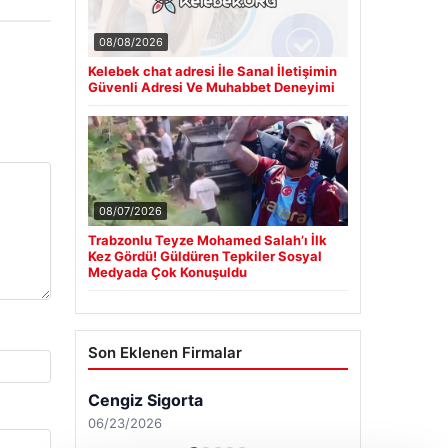
08/08/2026
Kelebek chat adresi İle Sanal İletişimin
Güvenli Adresi Ve Muhabbet Deneyimi
08/07/2026
Trabzonlu Teyze Mohamed Salah’ı İlk
Kez Gördü! Güldüren Tepkiler Sosyal
Medyada Çok Konuşuldu
Son Eklenen Firmalar
Cengiz Sigorta
06/23/2026