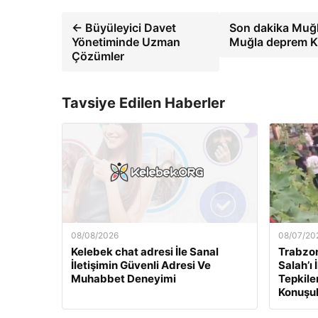
← Büyüleyici Davet
Son dakika Muğl
Yönetiminde Uzman
Muğla deprem Ka
Çözümler
Tavsiye Edilen Haberler
08/08/2026
08/07/20
Kelebek chat adresi İle Sanal
Trabzo
İletişimin Güvenli Adresi Ve
Salah’ı
Muhabbet Deneyimi
Tepkile
Konuşu