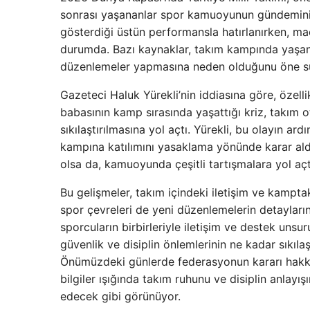
sonrası yaşananlar spor kamuoyunun gündemini
gösterdiği üstün performansla hatırlanırken, m
durumda. Bazı kaynaklar, takım kampında yaşanan b
düzenlemeler yapmasına neden olduğunu öne s
Gazeteci Haluk Yürekli’nin iddiasına göre, özelli
babasının kamp sırasında yaşattığı kriz, takım
sıkılaştırılmasına yol açtı. Yürekli, bu olayın ar
kampına katılımını yasaklama yönünde karar aldığın
olsa da, kamuoyunda çeşitli tartışmalara yol açt
Bu gelişmeler, takım içindeki iletişim ve kampta
spor çevreleri de yeni düzenlemelerin detaylarını
sporcuların birbirleriyle iletişim ve destek unsur
güvenlik ve disiplin önlemlerinin ne kadar sıkıla
Önümüzdeki günlerde federasyonun kararı hakkın
bilgiler ışığında takım ruhunu ve disiplin anl
edecek gibi görünüyor.