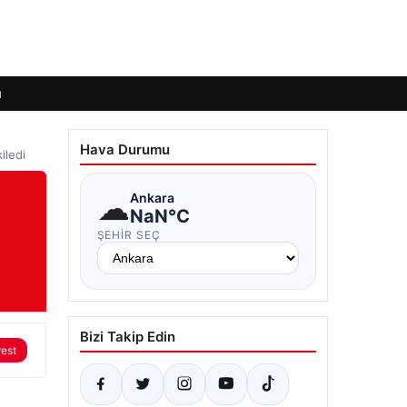
ı
Hava Durumu
iledi
☁
Ankara
NaN°C
ŞEHIR SEÇ
Bizi Takip Edin
rest