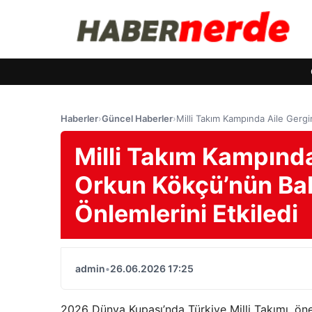
Haberler
›
Güncel Haberler
›
Milli Takım Kampında Aile Gergi
Milli Takım Kampında 
Orkun Kökçü’nün Bab
Önlemlerini Etkiledi
admin
•
26.06.2026 17:25
2026 Dünya Kupası’nda Türkiye Milli Takımı, ön