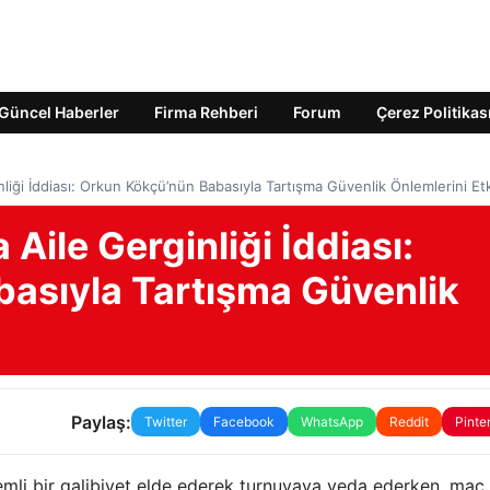
Güncel Haberler
Firma Rehberi
Forum
Çerez Politikas
nliği İddiası: Orkun Kökçü’nün Babasıyla Tartışma Güvenlik Önlemlerini Etk
Aile Gerginliği İddiası:
asıyla Tartışma Güvenlik
Paylaş:
Twitter
Facebook
WhatsApp
Reddit
Pinte
emli bir galibiyet elde ederek turnuvaya veda ederken, maç