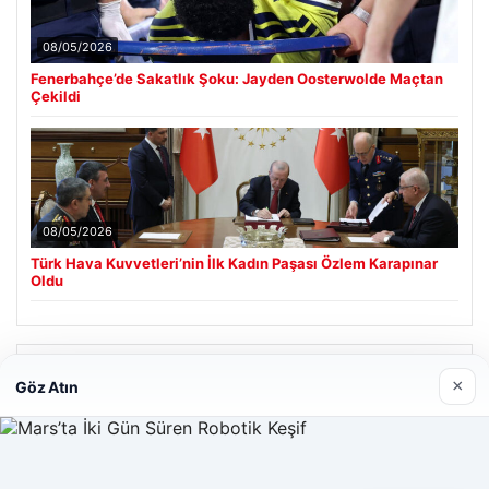
08/05/2026
Fenerbahçe’de Sakatlık Şoku: Jayden Oosterwolde Maçtan
Çekildi
08/05/2026
Türk Hava Kuvvetleri’nin İlk Kadın Paşası Özlem Karapınar
Oldu
Son Eklenen Firmalar
×
Göz Atın