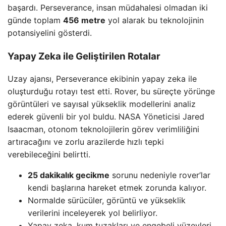
başardı. Perseverance, insan müdahalesi olmadan iki
günde toplam
456 metre
yol alarak bu teknolojinin
potansiyelini gösterdi.
Yapay Zeka ile Geliştirilen Rotalar
Uzay ajansı, Perseverance ekibinin yapay zeka ile
oluşturduğu rotayı test etti. Rover, bu süreçte yörünge
görüntüleri ve sayısal yükseklik modellerini analiz
ederek güvenli bir yol buldu. NASA Yöneticisi Jared
Isaacman, otonom teknolojilerin görev verimliliğini
artıracağını ve zorlu arazilerde hızlı tepki
verebileceğini belirtti.
25 dakikalık gecikme
sorunu nedeniyle rover’lar
kendi başlarına hareket etmek zorunda kalıyor.
Normalde sürücüler, görüntü ve yükseklik
verilerini inceleyerek yol belirliyor.
Yapay zeka, kum tuzakları ve engebeli yüzeyleri