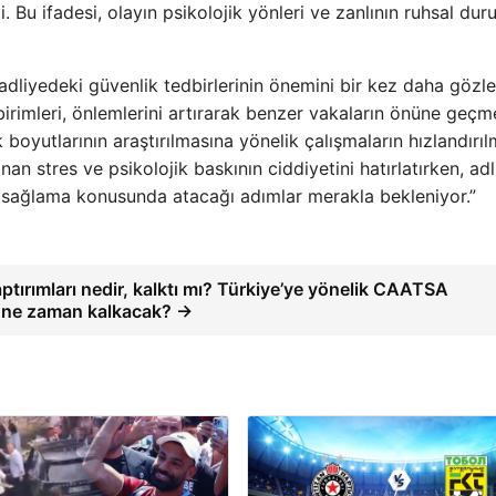
 Bu ifadesi, olayın psikolojik yönleri ve zanlının ruhsal du
adliyedeki güvenlik tedbirlerinin önemini bir kez daha gözle
 birimleri, önlemlerini artırarak benzer vakaların önüne geçm
 boyutlarının araştırılmasına yönelik çalışmaların hızlandırıl
an stres ve psikolojik baskının ciddiyetini hatırlatırken, adl
tam sağlama konusunda atacağı adımlar merakla bekleniyor.”
ırımları nedir, kalktı mı? Türkiye’ye yönelik CAATSA
ı ne zaman kalkacak? →