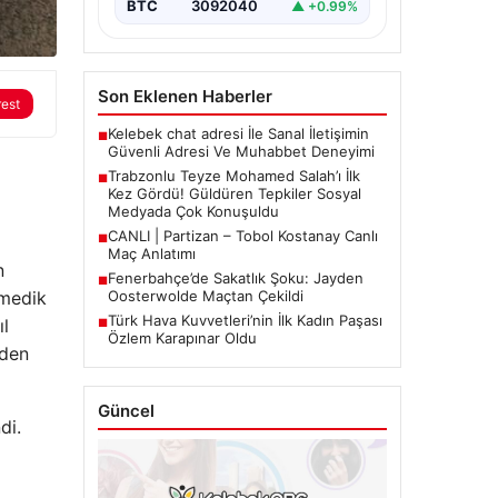
BTC
3092040
▲ +0.99%
isimlerinden biri olan Mohamed
Salah’ın reklam…
Son Eklenen Haberler
rest
Kelebek chat adresi İle Sanal İletişimin
■
Güvenli Adresi Ve Muhabbet Deneyimi
Trabzonlu Teyze Mohamed Salah’ı İlk
■
Kez Gördü! Güldüren Tepkiler Sosyal
Medyada Çok Konuşuldu
CANLI | Partizan – Tobol Kostanay Canlı
■
Maç Anlatımı
n
Fenerbahçe’de Sakatlık Şoku: Jayden
■
nmedik
Oosterwolde Maçtan Çekildi
Türk Hava Kuvvetleri’nin İlk Kadın Paşası
ıl
■
Özlem Karapınar Oldu
iden
Güncel
di.