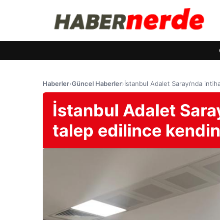
Haberler
›
Güncel Haberler
›
İstanbul Adalet Sarayı’nda intih
İstanbul Adalet Sara
talep edilince kendin