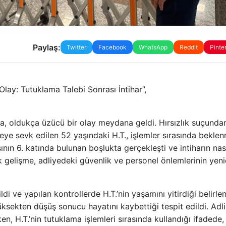
Paylaş:
Twitter
Facebook
WhatsApp
Reddit
Pinte
 Olay: Tutuklama Talebi Sonrası İntihar”,
da, oldukça üzücü bir olay meydana geldi. Hırsızlık suçunda
ye sevk edilen 52 yaşındaki H.T., işlemler sırasında bekle
sının 6. katında bulunan boşlukta gerçekleşti ve intiharın nas
ajik gelişme, adliyedeki güvenlik ve personel önlemlerinin yen
di ve yapılan kontrollerde H.T.’nin yaşamını yitirdiği belirlen
ksekten düşüş sonucu hayatını kaybettiği tespit edildi. Adli
ken, H.T.’nin tutuklama işlemleri sırasında kullandığı ifadede,