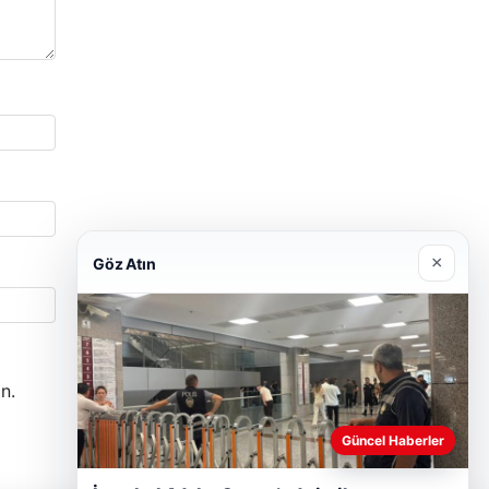
×
Göz Atın
n.
Güncel Haberler