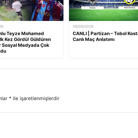
26
08/06/2026
nlu Teyze Mohamed
CANLI | Partizan – Tobol Kos
 İlk Kez Gördü! Güldüren
Canlı Maç Anlatımı
r Sosyal Medyada Çok
ldu
nlar
*
ile işaretlenmişlerdir