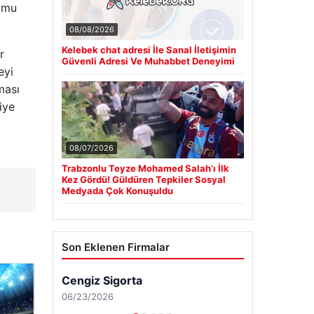
rumu
08/08/2026
Kelebek chat adresi İle Sanal İletişimin
r
Güvenli Adresi Ve Muhabbet Deneyimi
eyi
ması
iye
08/07/2026
Trabzonlu Teyze Mohamed Salah’ı İlk
Kez Gördü! Güldüren Tepkiler Sosyal
Medyada Çok Konuşuldu
Son Eklenen Firmalar