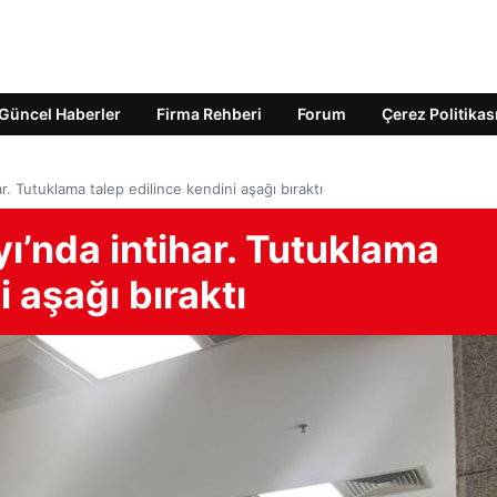
Güncel Haberler
Firma Rehberi
Forum
Çerez Politikas
ar. Tutuklama talep edilince kendini aşağı bıraktı
yı’nda intihar. Tutuklama
i aşağı bıraktı