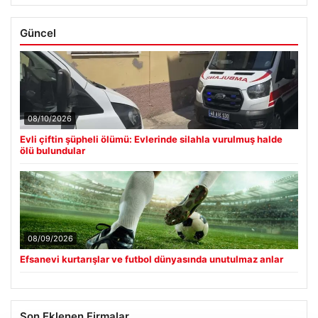
Güncel
08/10/2026
Evli çiftin şüpheli ölümü: Evlerinde silahla vurulmuş halde
ölü bulundular
08/09/2026
Efsanevi kurtarışlar ve futbol dünyasında unutulmaz anlar
Son Eklenen Firmalar