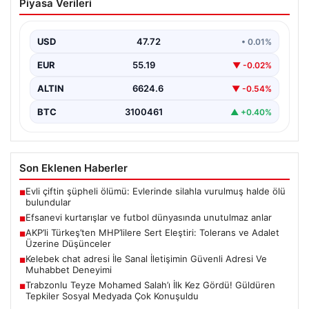
Piyasa Verileri
dünyasında unutulmaz anlar
Futbol sahalarının en heyecan verici ve unutulmaz
anlarından biri, kalecilerin yaptığı etkileyici kurtarışlardır.
USD
47.72
• 0.01%
Her…
EUR
55.19
▼ -0.02%
ALTIN
6624.6
▼ -0.54%
BTC
3100461
▲ +0.40%
Son Eklenen Haberler
Evli çiftin şüpheli ölümü: Evlerinde silahla vurulmuş halde ölü
■
bulundular
Efsanevi kurtarışlar ve futbol dünyasında unutulmaz anlar
■
AKP’li Türkeş’ten MHP’lilere Sert Eleştiri: Tolerans ve Adalet
■
Üzerine Düşünceler
Kelebek chat adresi İle Sanal İletişimin Güvenli Adresi Ve
■
Muhabbet Deneyimi
Trabzonlu Teyze Mohamed Salah’ı İlk Kez Gördü! Güldüren
■
Tepkiler Sosyal Medyada Çok Konuşuldu