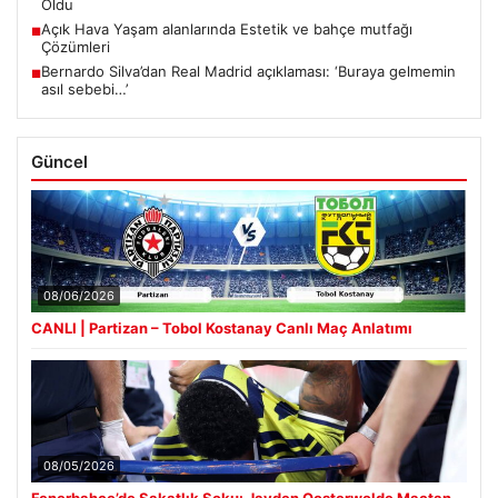
Oldu
Açık Hava Yaşam alanlarında Estetik ve bahçe mutfağı
■
Çözümleri
Bernardo Silva’dan Real Madrid açıklaması: ‘Buraya gelmemin
■
asıl sebebi…’
Güncel
08/06/2026
CANLI | Partizan – Tobol Kostanay Canlı Maç Anlatımı
08/05/2026
Fenerbahçe’de Sakatlık Şoku: Jayden Oosterwolde Maçtan