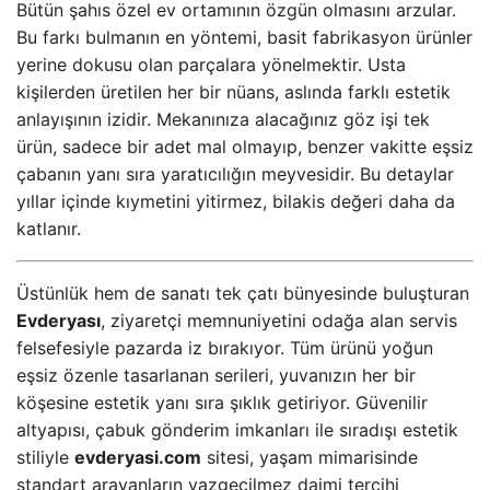
Bütün şahıs özel ev ortamının özgün olmasını arzular.
Bu farkı bulmanın en yöntemi, basit fabrikasyon ürünler
yerine dokusu olan parçalara yönelmektir. Usta
kişilerden üretilen her bir nüans, aslında farklı estetik
anlayışının izidir. Mekanınıza alacağınız göz işi tek
ürün, sadece bir adet mal olmayıp, benzer vakitte eşsiz
çabanın yanı sıra yaratıcılığın meyvesidir. Bu detaylar
yıllar içinde kıymetini yitirmez, bilakis değeri daha da
katlanır.
Üstünlük hem de sanatı tek çatı bünyesinde buluşturan
Evderyası
, ziyaretçi memnuniyetini odağa alan servis
felsefesiyle pazarda iz bırakıyor. Tüm ürünü yoğun
eşsiz özenle tasarlanan serileri, yuvanızın her bir
köşesine estetik yanı sıra şıklık getiriyor. Güvenilir
altyapısı, çabuk gönderim imkanları ile sıradışı estetik
stiliyle
evderyasi.com
sitesi, yaşam mimarisinde
standart arayanların vazgeçilmez daimi tercihi