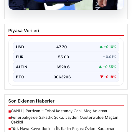
05.08.2026
Fenerbahçe’de Sakatlık Şoku: Jayden
Piyasa Verileri
Oosterwolde Maçtan Çekildi
Fenerbahçe’nin başarılı savunmacılarından Jayden
Oosterwolde, UEFA Avrupa Ligi’nde Sturm Graz ile
USD
47.70
▲ +0.16%
karşılaştıkları zorlu mücadelede…
EUR
55.03
• 0.01%
ALTIN
6528.6
▲ +0.55%
BTC
3063206
▼ -0.18%
Son Eklenen Haberler
CANLI | Partizan – Tobol Kostanay Canlı Maç Anlatımı
■
Fenerbahçe’de Sakatlık Şoku: Jayden Oosterwolde Maçtan
■
Çekildi
Türk Hava Kuvvetleri’nin İlk Kadın Paşası Özlem Karapınar
■