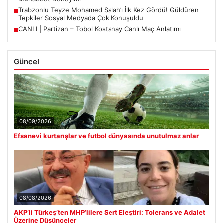
Trabzonlu Teyze Mohamed Salah’ı İlk Kez Gördü! Güldüren
■
Tepkiler Sosyal Medyada Çok Konuşuldu
CANLI | Partizan – Tobol Kostanay Canlı Maç Anlatımı
■
Güncel
08/09/2026
Efsanevi kurtarışlar ve futbol dünyasında unutulmaz anlar
08/08/2026
AKP’li Türkeş’ten MHP’lilere Sert Eleştiri: Tolerans ve Adalet
Üzerine Düşünceler