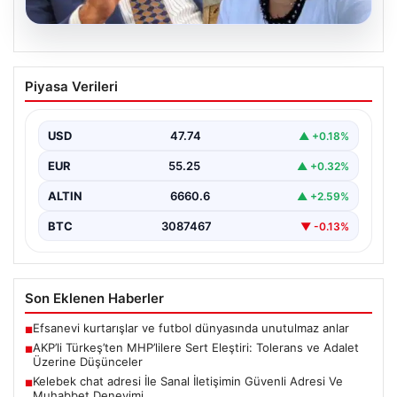
08.08.2026
AKP’li Türkeş’ten MHP’lilere Sert
Piyasa Verileri
Eleştiri: Tolerans ve Adalet Üzerine
Düşünceler
USD
47.74
▲ +0.18%
Son dönemde kamuoyunda tartışılan siyasi söylemler
ve tutumlar, parti içi ve milletvekilleri arasındaki
EUR
55.25
▲ +0.32%
ilişkilerin…
ALTIN
6660.6
▲ +2.59%
BTC
3087467
▼ -0.13%
Son Eklenen Haberler
Efsanevi kurtarışlar ve futbol dünyasında unutulmaz anlar
■
AKP’li Türkeş’ten MHP’lilere Sert Eleştiri: Tolerans ve Adalet
■
Üzerine Düşünceler
Kelebek chat adresi İle Sanal İletişimin Güvenli Adresi Ve
■
Muhabbet Deneyimi