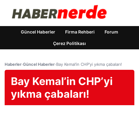
Güncel Haberler
Firma Rehberi
Forum
Çerez Politikası
Haberler
›
Güncel Haberler
›
Bay Kemal’in CHP’yi yıkma çabaları!
Bay Kemal’in CHP’yi
yıkma çabaları!