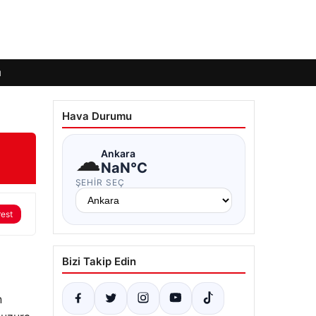
ı
Hava Durumu
☁
Ankara
NaN°C
ŞEHIR SEÇ
rest
Bizi Takip Edin
n