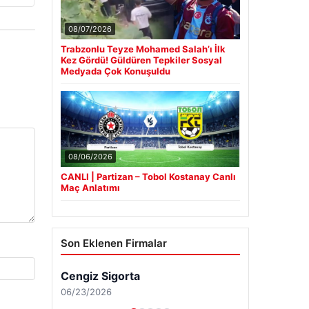
08/07/2026
Trabzonlu Teyze Mohamed Salah’ı İlk
Kez Gördü! Güldüren Tepkiler Sosyal
Medyada Çok Konuşuldu
08/06/2026
CANLI | Partizan – Tobol Kostanay Canlı
Maç Anlatımı
Son Eklenen Firmalar
Cengiz Sigorta
06/23/2026