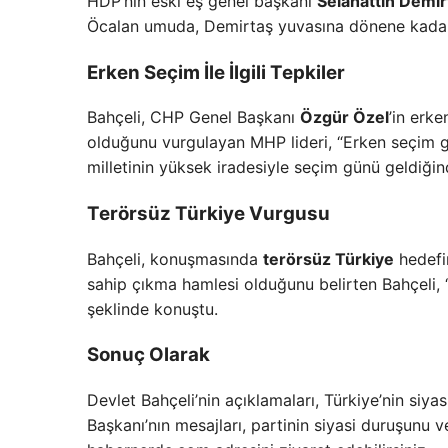
HDP’nin eski eş genel başkanı
Selahattin Demir
Öcalan umuda, Demirtaş yuvasına dönene kadar k
Erken Seçim İle İlgili Tepkiler
Bahçeli, CHP Genel Başkanı
Özgür Özel
’in erke
olduğunu vurgulayan MHP lideri, “Erken seçim gü
milletinin yüksek iradesiyle seçim günü geldiğind
Terörsüz Türkiye Vurgusu
Bahçeli, konuşmasında
terörsüz Türkiye
hedefin
sahip çıkma hamlesi olduğunu belirten Bahçeli, “D
şeklinde konuştu.
Sonuç Olarak
Devlet Bahçeli’nin açıklamaları, Türkiye’nin s
Başkanı’nın mesajları, partinin siyasi duruşunu v