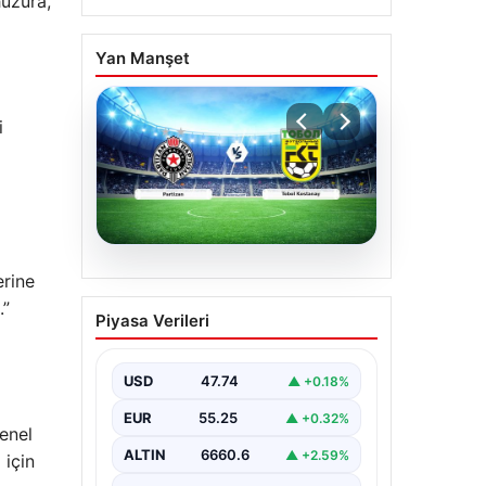
huzura,
Yan Manşet
i
06.08.2026
erine
CANLI | Partizan – Tobol
.”
Piyasa Verileri
Kostanay Canlı Maç
Anlatımı
USD
47.74
▲ +0.18%
EUR
55.25
▲ +0.32%
enel
ALTIN
6660.6
▲ +2.59%
 için