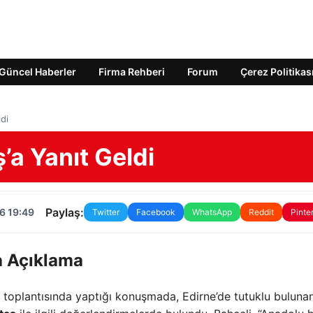
Güncel Haberler
Firma Rehberi
Forum
Çerez Politikas
di
’a Yanıt Geldi
Paylaş:
6 19:49
Twitter
Facebook
WhatsApp
Reddit
Pinte
a Açıklama
up toplantısında yaptığı konuşmada, Edirne’de tutuklu buluna