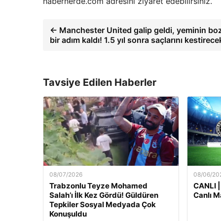
habernerde.com adresini ziyaret edebilirsiniz.
← Manchester United galip geldi, yeminin bo
bir adım kaldı! 1.5 yıl sonra saçlarını kestirec
Tavsiye Edilen Haberler
08/07/2026
08/06/20
Trabzonlu Teyze Mohamed
CANLI |
Salah’ı İlk Kez Gördü! Güldüren
Canlı M
Tepkiler Sosyal Medyada Çok
Konuşuldu