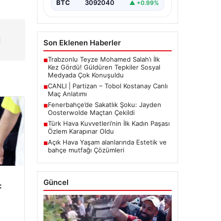
BTC
3092040
▲ +0.99%
i
Son Eklenen Haberler
Trabzonlu Teyze Mohamed Salah’ı İlk
■
Kez Gördü! Güldüren Tepkiler Sosyal
Medyada Çok Konuşuldu
CANLI | Partizan – Tobol Kostanay Canlı
■
Maç Anlatımı
Fenerbahçe’de Sakatlık Şoku: Jayden
■
Oosterwolde Maçtan Çekildi
Türk Hava Kuvvetleri’nin İlk Kadın Paşası
■
Özlem Karapınar Oldu
Açık Hava Yaşam alanlarında Estetik ve
■
bahçe mutfağı Çözümleri
Güncel
: