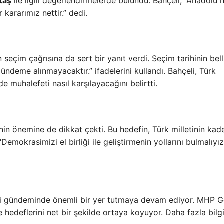
taş
ile ilgili değerlendirmelerde bulundu. Bahçeli, “Anadolu 
ararımız nettir.” dedi.
n seçim çağrısına da sert bir yanıt verdi. Seçim tarihinin bell
ndeme alınmayacaktır.” ifadelerini kullandı. Bahçeli, Türk
e muhalefeti nasıl karşılayacağını belirtti.
in önemine de dikkat çekti. Bu hedefin, Türk milletinin kad
emokrasimizi el birliği ile geliştirmenin yollarını bulmalıyız
iyasi gündeminde önemli bir yer tutmaya devam ediyor. MHP G
e hedeflerini net bir şekilde ortaya koyuyor. Daha fazla bilgi