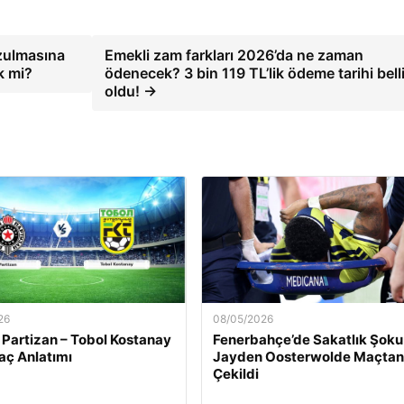
zulmasına
Emekli zam farkları 2026’da ne zaman
ek mi?
ödenecek? 3 bin 119 TL’lik ödeme tarihi bell
oldu! →
26
08/05/2026
 Partizan – Tobol Kostanay
Fenerbahçe’de Sakatlık Şoku
aç Anlatımı
Jayden Oosterwolde Maçtan
Çekildi