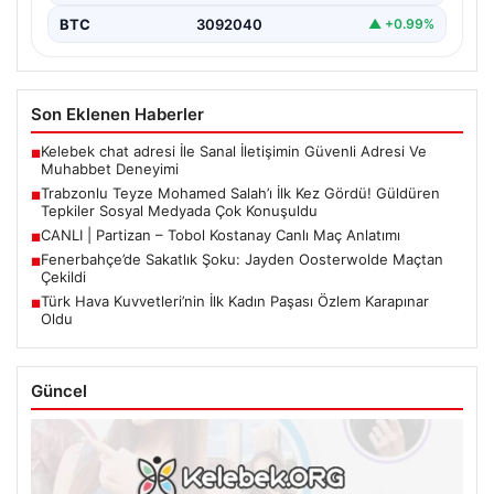
BTC
3092040
▲ +0.99%
Son Eklenen Haberler
Kelebek chat adresi İle Sanal İletişimin Güvenli Adresi Ve
■
Muhabbet Deneyimi
Trabzonlu Teyze Mohamed Salah’ı İlk Kez Gördü! Güldüren
■
Tepkiler Sosyal Medyada Çok Konuşuldu
CANLI | Partizan – Tobol Kostanay Canlı Maç Anlatımı
■
Fenerbahçe’de Sakatlık Şoku: Jayden Oosterwolde Maçtan
■
Çekildi
Türk Hava Kuvvetleri’nin İlk Kadın Paşası Özlem Karapınar
■
Oldu
Güncel